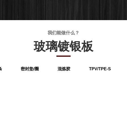
我们能做什么？
玻璃镀银板
条
密封垫/圈
混炼胶
TPV/TPE-S