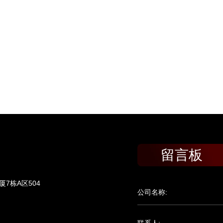
留言板
7栋A区504
公司名称: