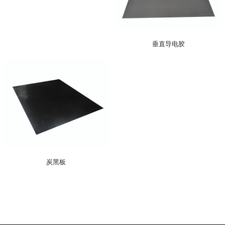
垂直导电胶
炭黑板