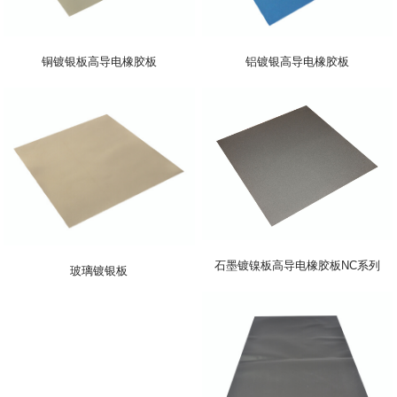
铜镀银板高导电橡胶板
铝镀银高导电橡胶板
石墨镀镍板高导电橡胶板NC系列
玻璃镀银板