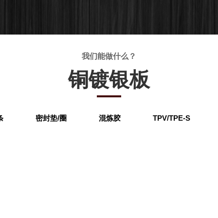
我们能做什么？
铜镀银板
条
密封垫/圈
混炼胶
TPV/TPE-S