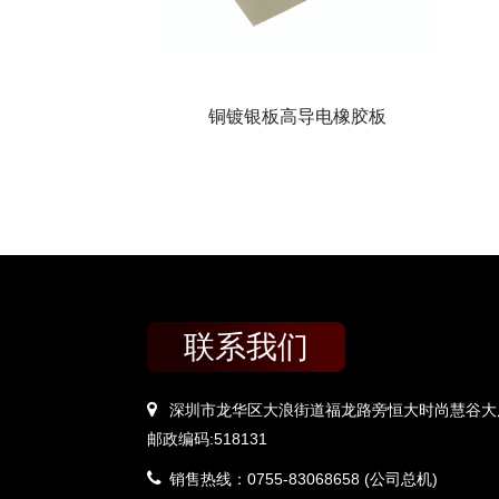
铜镀银板高导电橡胶板
联系我们
深圳市龙华区大浪街道福龙路旁恒大时尚慧谷大厦
邮政编码:518131
销售热线：0755-83068658 (公司总机)