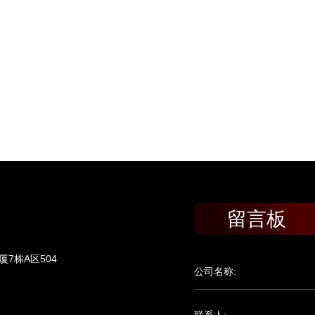
留言板
7栋A区504
公司名称: