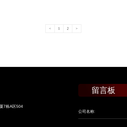
<
1
2
>
留言板
7栋A区504
公司名称: