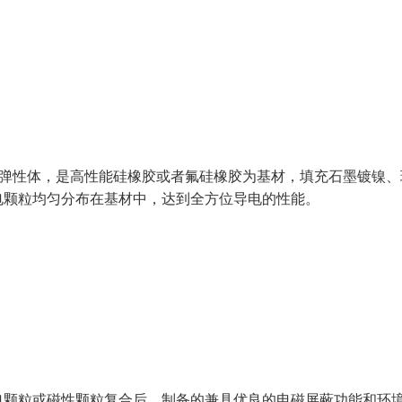
ers)又称导电弹性体，是高性能硅橡胶或者氟硅橡胶为基材，填充石
电颗粒均匀分布在基材中，达到全方位导电的性能。
电颗粒或磁性颗粒复合后，制备的兼具优良的电磁屏蔽功能和环