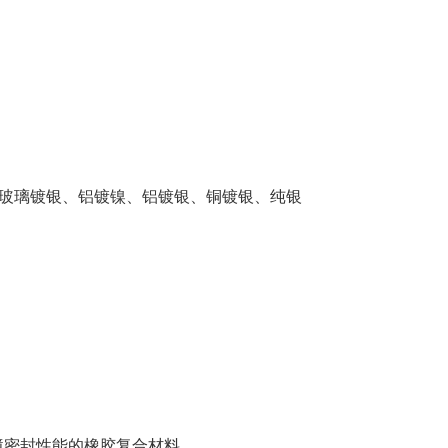
墨镀镍、玻璃镀银、铝镀镍、铝镀银、铜镀银、纯银
境密封性能的橡胶复合材料。